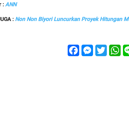
 :
ANN
UGA :
Non Non Biyori Luncurkan Proyek Hitungan M
Facebook
Messenger
Twitter
Wha