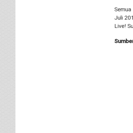
Semua i
Juli 2
Live! S
Sumber