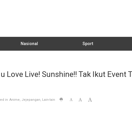
Nasional
Sport
u Love Live! Sunshine!! Tak Ikut Even
ed in
Anime
Jejepangan
Lain-lain