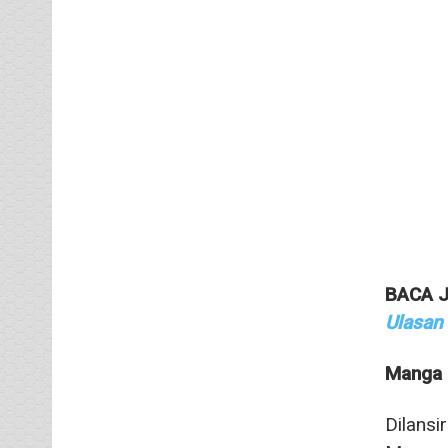
BACA J
Ulasan
Manga 
Dilansi