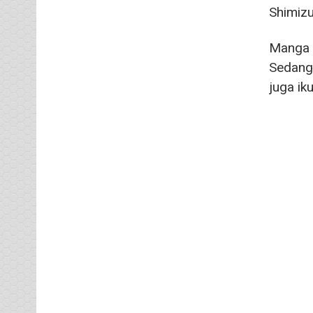
Shimizu
Manga i
Sedangk
juga ik