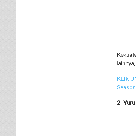
Kekuata
lainnya
KLIK U
Season 
2. Yur