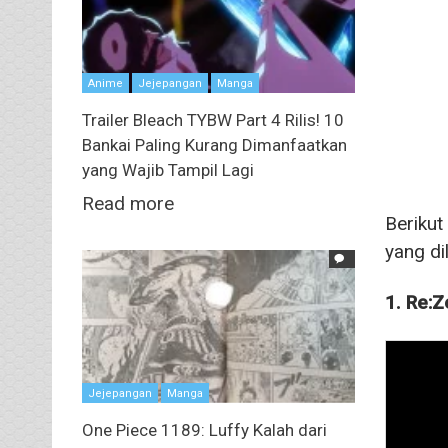
Anime
Jejepangan
Manga
Trailer Bleach TYBW Part 4 Rilis! 10
Bankai Paling Kurang Dimanfaatkan
yang Wajib Tampil Lagi
Read more
Berikut
yang di
1. Re:Z
Jejepangan
Manga
One Piece 1189: Luffy Kalah dari