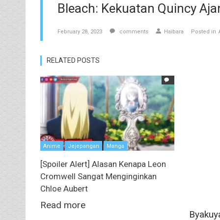
Bleach: Kekuatan Quincy Aja
February 28, 2023
comments
Haibara
Posted in
RELATED POSTS
Anime
Jejepangan
Manga
[Spoiler Alert] Alasan Kenapa Leon
Cromwell Sangat Menginginkan
Chloe Aubert
Read more
Byakuya