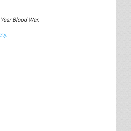
Year Blood War
.
ety.