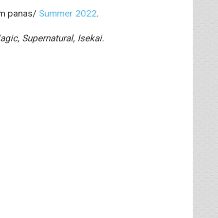
im panas/
Summer 2022
.
gic, Supernatural, Isekai.