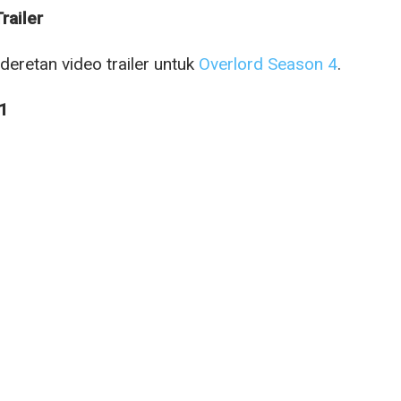
railer
 deretan video trailer untuk
Overlord Season 4
.
 1