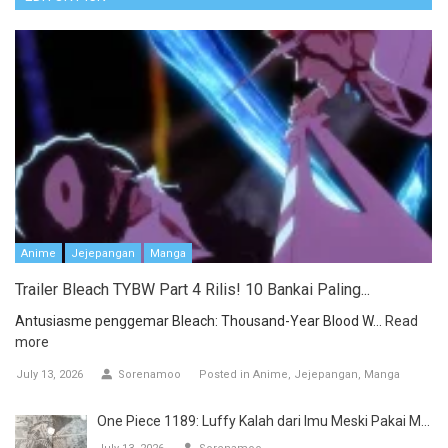
Anime
Jejepangan
Manga
Trailer Bleach TYBW Part 4 Rilis! 10 Bankai Paling...
Antusiasme penggemar Bleach: Thousand-Year Blood W...
Read
more
July 13, 2026
Sorenamoo
Posted in
Anime
Jejepangan
Manga
One Piece 1189: Luffy Kalah dari Imu Meski Pakai M...