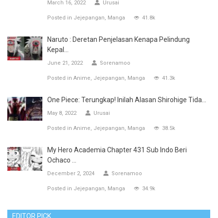
March 16, 2022
Urusai
Posted in
Jejepangan
Manga
41.8k
Naruto : Deretan Penjelasan Kenapa Pelindung
Kepal...
June 21, 2022
Sorenamoo
Posted in
Anime
Jejepangan
Manga
41.3k
One Piece: Terungkap! Inilah Alasan Shirohige Tida...
May 8, 2022
Urusai
Posted in
Anime
Jejepangan
Manga
38.5k
My Hero Academia Chapter 431 Sub Indo Beri
Ochaco ...
December 2, 2024
Sorenamoo
Posted in
Jejepangan
Manga
34.9k
EDITOR PICK