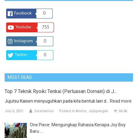
Facebook
0
Youtube
755
Instagram
0
Twitter
0
MOST READ
Top 7 Teknik Ryoiki Tenkai (Perluasan Domain) di J...
Jujutsu Kaisen menyuguhkan pada kita bentuk lain d...
Read more
July 6, 2021
Sorenamoo
Posted in
Anime
Jejepangan
66.4k
One Piece: Mengungkap Rahasia Kenapa Joy Boy
Baru ...