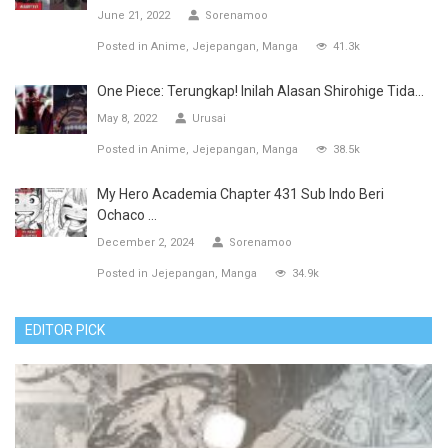
June 21, 2022
Sorenamoo
Posted in
Anime
Jejepangan
Manga
41.3k
One Piece: Terungkap! Inilah Alasan Shirohige Tida...
May 8, 2022
Urusai
Posted in
Anime
Jejepangan
Manga
38.5k
My Hero Academia Chapter 431 Sub Indo Beri
Ochaco ...
December 2, 2024
Sorenamoo
Posted in
Jejepangan
Manga
34.9k
EDITOR PICK