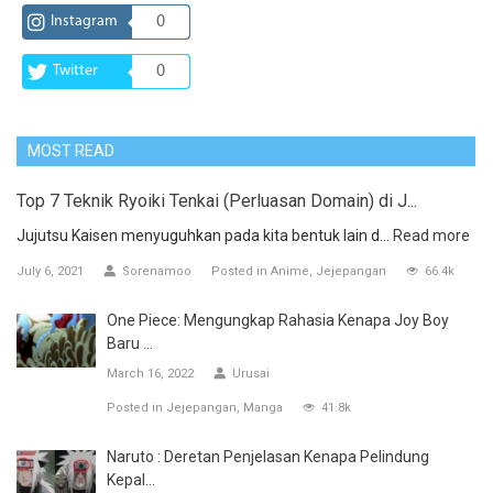
Instagram
0
Twitter
0
MOST READ
Top 7 Teknik Ryoiki Tenkai (Perluasan Domain) di J...
Jujutsu Kaisen menyuguhkan pada kita bentuk lain d...
Read more
July 6, 2021
Sorenamoo
Posted in
Anime
Jejepangan
66.4k
One Piece: Mengungkap Rahasia Kenapa Joy Boy
Baru ...
March 16, 2022
Urusai
Posted in
Jejepangan
Manga
41.8k
Naruto : Deretan Penjelasan Kenapa Pelindung
Kepal...