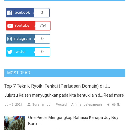
Facebook
0
Youtube
754
Instagram
0
Twitter
0
MOST READ
Top 7 Teknik Ryoiki Tenkai (Perluasan Domain) di J...
Jujutsu Kaisen menyuguhkan pada kita bentuk lain d...
Read more
July 6, 2021
Sorenamoo
Posted in
Anime
Jejepangan
66.4k
One Piece: Mengungkap Rahasia Kenapa Joy Boy
Baru ...