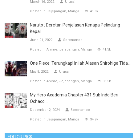
March 16, 2022
Urusai
Posted in
Jejepangan
Manga
41.8k
Naruto : Deretan Penjelasan Kenapa Pelindung
Kepal...
June 21, 2022
Sorenamoo
Posted in
Anime
Jejepangan
Manga
41.3k
One Piece: Terungkap! Inilah Alasan Shirohige Tida...
May 8, 2022
Urusai
Posted in
Anime
Jejepangan
Manga
38.5k
My Hero Academia Chapter 431 Sub Indo Beri
Ochaco ...
December 2, 2024
Sorenamoo
Posted in
Jejepangan
Manga
34.9k
EDITOR PICK