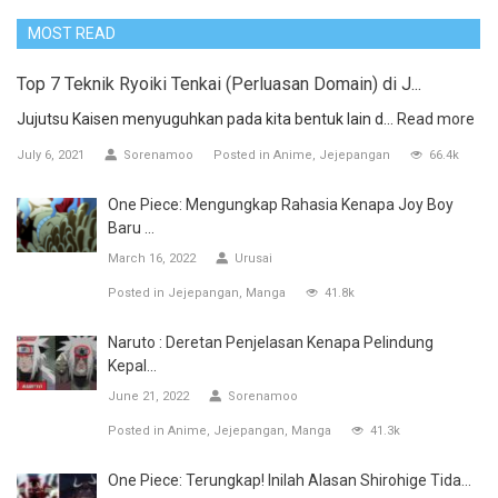
MOST READ
Top 7 Teknik Ryoiki Tenkai (Perluasan Domain) di J...
Jujutsu Kaisen menyuguhkan pada kita bentuk lain d...
Read more
July 6, 2021
Sorenamoo
Posted in
Anime
Jejepangan
66.4k
One Piece: Mengungkap Rahasia Kenapa Joy Boy
Baru ...
March 16, 2022
Urusai
Posted in
Jejepangan
Manga
41.8k
Naruto : Deretan Penjelasan Kenapa Pelindung
Kepal...
June 21, 2022
Sorenamoo
Posted in
Anime
Jejepangan
Manga
41.3k
One Piece: Terungkap! Inilah Alasan Shirohige Tida...