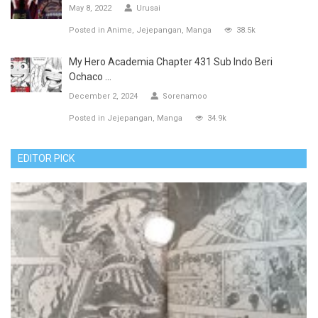
May 8, 2022
Urusai
Posted in
Anime
Jejepangan
Manga
38.5k
My Hero Academia Chapter 431 Sub Indo Beri
Ochaco ...
December 2, 2024
Sorenamoo
Posted in
Jejepangan
Manga
34.9k
EDITOR PICK