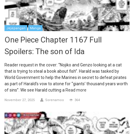
Jejepangan
Manga
One Piece Chapter 1167 Full
Spoilers: The son of Ida
Reader request in the cover: “Nojiko and Genzo looking at a cat
that is trying to steal a book about fish”. Harald was tasked by
World Government to help the Marines in secret to defeat pirates
as part of Harald’s vow to atone for “giants’ thousand years worth
of sins”. We see Harald cutting a
Read more
November 27, 2025
Sorenamoo
364