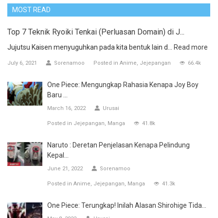
MOST READ
Top 7 Teknik Ryoiki Tenkai (Perluasan Domain) di J...
Jujutsu Kaisen menyuguhkan pada kita bentuk lain d...
Read more
July 6, 2021
Sorenamoo
Posted in
Anime
Jejepangan
66.4k
One Piece: Mengungkap Rahasia Kenapa Joy Boy
Baru ...
March 16, 2022
Urusai
Posted in
Jejepangan
Manga
41.8k
Naruto : Deretan Penjelasan Kenapa Pelindung
Kepal...
June 21, 2022
Sorenamoo
Posted in
Anime
Jejepangan
Manga
41.3k
One Piece: Terungkap! Inilah Alasan Shirohige Tida...