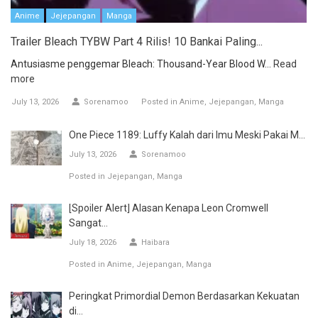
Anime
Jejepangan
Manga
Trailer Bleach TYBW Part 4 Rilis! 10 Bankai Paling...
Antusiasme penggemar Bleach: Thousand-Year Blood W...
Read
more
July 13, 2026
Sorenamoo
Posted in
Anime
Jejepangan
Manga
One Piece 1189: Luffy Kalah dari Imu Meski Pakai M...
July 13, 2026
Sorenamoo
Posted in
Jejepangan
Manga
[Spoiler Alert] Alasan Kenapa Leon Cromwell
Sangat...
July 18, 2026
Haibara
Posted in
Anime
Jejepangan
Manga
Peringkat Primordial Demon Berdasarkan Kekuatan
di...