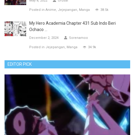
May 8, 2022
Urusai
Posted in
Anime
Jejepangan
Manga
38.5k
My Hero Academia Chapter 431 Sub Indo Beri
Ochaco ...
December 2, 2024
Sorenamoo
Posted in
Jejepangan
Manga
34.9k
EDITOR PICK