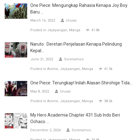
One Piece: Mengungkap Rahasia Kenapa Joy Boy
Baru ...
March 16, 2022
Urusai
Posted in
Jejepangan
Manga
41.8k
Naruto : Deretan Penjelasan Kenapa Pelindung
Kepal...
June 21, 2022
Sorenamoo
Posted in
Anime
Jejepangan
Manga
41.3k
One Piece: Terungkap! Inilah Alasan Shirohige Tida...
May 8, 2022
Urusai
Posted in
Anime
Jejepangan
Manga
38.5k
My Hero Academia Chapter 431 Sub Indo Beri
Ochaco ...
December 2, 2024
Sorenamoo
Posted in
Jejepangan
Manga
34.9k