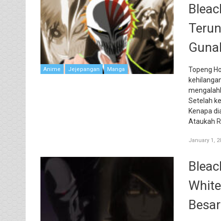
Bleac
Terun
Gunak
Topeng Hol
Anime
Jejepangan
Manga
kehilangan
mengalahk
Setelah ke
Kenapa di
Ataukah
R
January 1, 2
Bleach
White
Besar