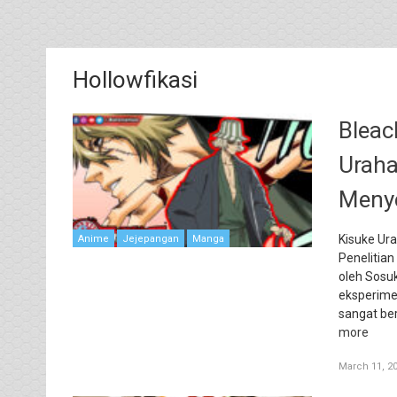
Hollowfikasi
Bleac
Uraha
Meny
Kisuke Ura
Anime
Jejepangan
Manga
Penelitian
oleh Sosu
eksperime
sangat be
more
March 11, 2