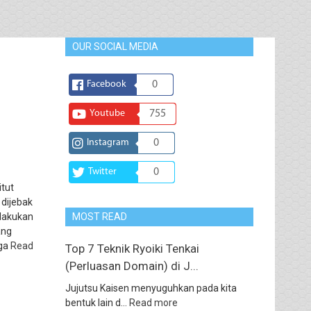
OUR SOCIAL MEDIA
Facebook
0
Youtube
755
Instagram
0
Twitter
0
itut
 dijebak
lakukan
MOST READ
ang
gga
Read
Top 7 Teknik Ryoiki Tenkai
(Perluasan Domain) di J...
Jujutsu Kaisen menyuguhkan pada kita
bentuk lain d...
Read more