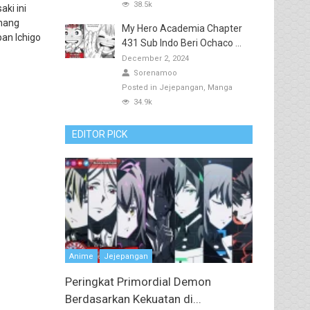
38.5k
aki ini
enang
My Hero Academia Chapter
an Ichigo
431 Sub Indo Beri Ochaco ...
December 2, 2024
Sorenamoo
Posted in
Jejepangan
Manga
34.9k
EDITOR PICK
Anime
Jejepangan
Peringkat Primordial Demon
Berdasarkan Kekuatan di...