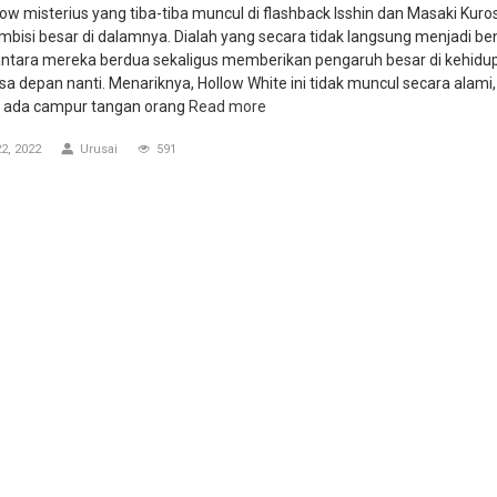
low misterius yang tiba-tiba muncul di flashback Isshin dan Masaki Kuros
mbisi besar di dalamnya. Dialah yang secara tidak langsung menjadi b
antara mereka berdua sekaligus memberikan pengaruh besar di kehidup
sa depan nanti. Menariknya, Hollow White ini tidak muncul secara alami,
 ada campur tangan orang
Read more
2, 2022
Urusai
591