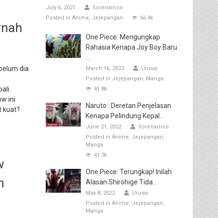
July 6, 2021
Sorenamoo
Posted in
Anime
Jejepangan
66.4k
rnah
One Piece: Mengungkap
Rahasia Kenapa Joy Boy Baru
...
ebelum dia
March 16, 2022
Urusai
Posted in
Jejepangan
Manga
ali.
41.8k
w ini.
Naruto : Deretan Penjelasan
 kuat?
Kenapa Pelindung Kepal...
June 21, 2022
Sorenamoo
Posted in
Anime
Jejepangan
Manga
41.3k
w
One Piece: Terungkap! Inilah
h
Alasan Shirohige Tida...
May 8, 2022
Urusai
Posted in
Anime
Jejepangan
Manga