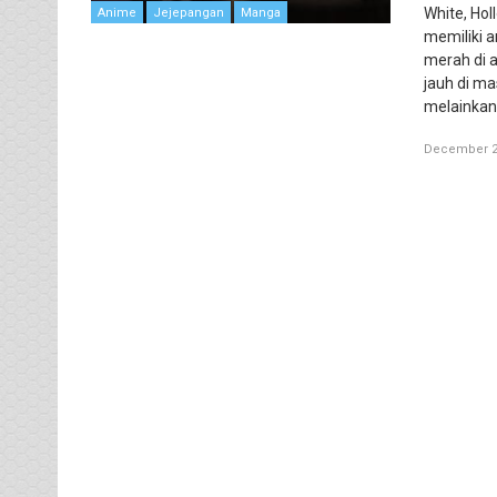
White, Hol
Anime
Jejepangan
Manga
memiliki a
merah di 
jauh di ma
melainkan
December 2