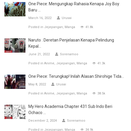
One Piece: Mengungkap Rahasia Kenapa Joy Boy
Baru ...
March 16, 2022
Urusai
Posted in
Jejepangan
Manga
41.8k
Naruto : Deretan Penjelasan Kenapa Pelindung
Kepal...
June 21, 2022
Sorenamoo
Posted in
Anime
Jejepangan
Manga
41.3k
One Piece: Terungkap! Inilah Alasan Shirohige Tida...
May 8, 2022
Urusai
Posted in
Anime
Jejepangan
Manga
38.5k
My Hero Academia Chapter 431 Sub Indo Beri
Ochaco ...
December 2, 2024
Sorenamoo
Posted in
Jejepangan
Manga
34.9k