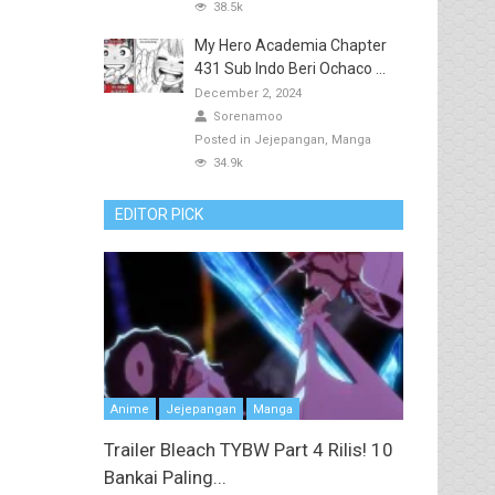
38.5k
My Hero Academia Chapter
431 Sub Indo Beri Ochaco ...
December 2, 2024
Sorenamoo
Posted in
Jejepangan
Manga
34.9k
EDITOR PICK
Anime
Jejepangan
Manga
Trailer Bleach TYBW Part 4 Rilis! 10
Bankai Paling...