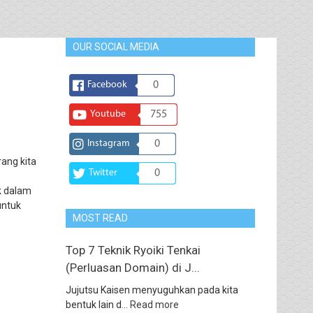
OUR SOCIAL MEDIA
Facebook
0
Youtube
755
Instagram
0
ang kita
Twitter
0
k dalam
untuk
MOST READ
Top 7 Teknik Ryoiki Tenkai
(Perluasan Domain) di J...
Jujutsu Kaisen menyuguhkan pada kita
bentuk lain d...
Read more