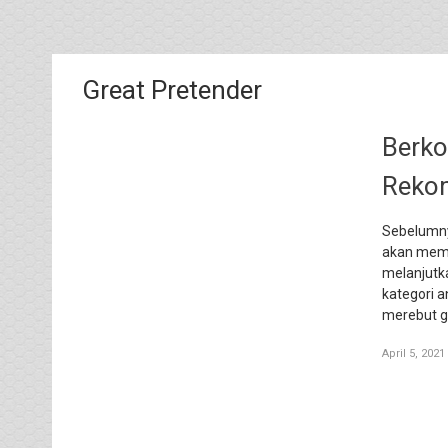
Great Pretender
Berko
Rekom
Sebelumny
akan memas
melanjutk
kategori a
merebut ge
April 5, 2021