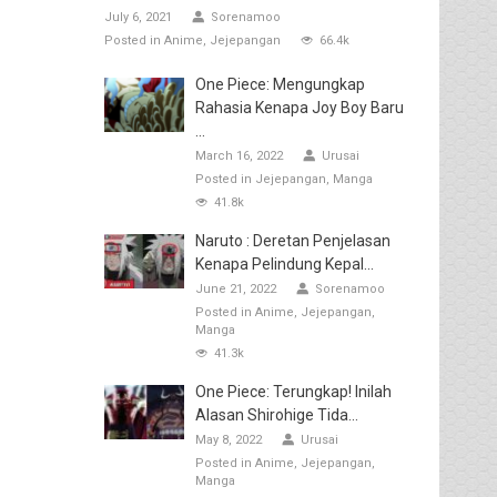
July 6, 2021
Sorenamoo
Posted in
Anime
Jejepangan
66.4k
One Piece: Mengungkap
Rahasia Kenapa Joy Boy Baru
...
March 16, 2022
Urusai
Posted in
Jejepangan
Manga
41.8k
Naruto : Deretan Penjelasan
Kenapa Pelindung Kepal...
June 21, 2022
Sorenamoo
Posted in
Anime
Jejepangan
Manga
41.3k
One Piece: Terungkap! Inilah
Alasan Shirohige Tida...
May 8, 2022
Urusai
Posted in
Anime
Jejepangan
Manga