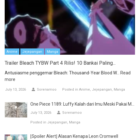
Anime
Jejepangan
Manga
Trailer Bleach TYBW Part 4 Rilis! 10 Bankai Paling...
Antusiasme penggemar Bleach: Thousand-Year Blood W...
Read
more
July 13, 2026
Sorenamoo
Posted in
Anime
Jejepangan
Manga
One Piece 1189: Luffy Kalah dari Imu Meski Pakai M...
July 13, 2026
Sorenamoo
Posted in
Jejepangan
Manga
[Spoiler Alert] Alasan Kenapa Leon Cromwell