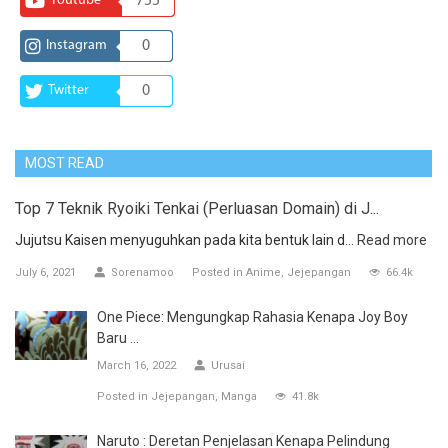
Youtube
755
Instagram
0
Twitter
0
MOST READ
Top 7 Teknik Ryoiki Tenkai (Perluasan Domain) di J...
Jujutsu Kaisen menyuguhkan pada kita bentuk lain d...
Read more
July 6, 2021
Sorenamoo
Posted in
Anime
Jejepangan
66.4k
One Piece: Mengungkap Rahasia Kenapa Joy Boy
Baru ...
March 16, 2022
Urusai
Posted in
Jejepangan
Manga
41.8k
Naruto : Deretan Penjelasan Kenapa Pelindung