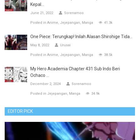
Kepal...
June 21, 2022
Sorenamoo
Posted in
Anime
Jejepangan
Manga
41.3k
One Piece: Terungkap! Inilah Alasan Shirohige Tida...
May 8, 2022
Urusai
Posted in
Anime
Jejepangan
Manga
38.5k
My Hero Academia Chapter 431 Sub Indo Beri
Ochaco ...
December 2, 2024
Sorenamoo
Posted in
Jejepangan
Manga
34.9k
EDITOR PICK