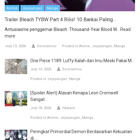
Anime
Jejepangan
Manga
Trailer Bleach TYBW Part 4 Rilis! 10 Bankai Paling...
Antusiasme penggemar Bleach: Thousand-Year Blood W...
Read
more
July 13, 2026
Sorenamoo
Posted in
Anime
Jejepangan
Manga
One Piece 1189: Luffy Kalah dari Imu Meski Pakai M...
July 13, 2026
Sorenamoo
Posted in
Jejepangan
Manga
[Spoiler Alert] Alasan Kenapa Leon Cromwell
Sangat...
July 18, 2026
Haibara
Posted in
Anime
Jejepangan
Manga
Peringkat Primordial Demon Berdasarkan Kekuatan
di...