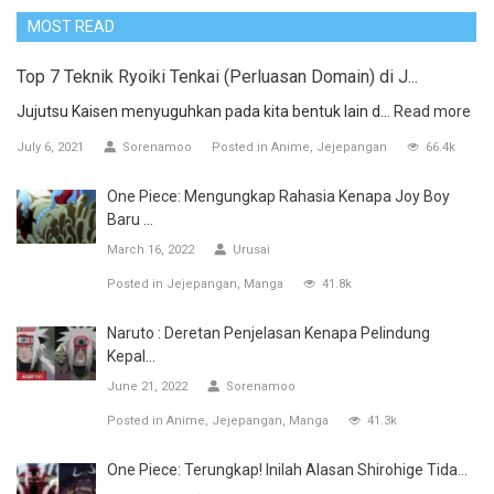
MOST READ
Top 7 Teknik Ryoiki Tenkai (Perluasan Domain) di J...
Jujutsu Kaisen menyuguhkan pada kita bentuk lain d...
Read more
July 6, 2021
Sorenamoo
Posted in
Anime
Jejepangan
66.4k
One Piece: Mengungkap Rahasia Kenapa Joy Boy
Baru ...
March 16, 2022
Urusai
Posted in
Jejepangan
Manga
41.8k
Naruto : Deretan Penjelasan Kenapa Pelindung
Kepal...
June 21, 2022
Sorenamoo
Posted in
Anime
Jejepangan
Manga
41.3k
One Piece: Terungkap! Inilah Alasan Shirohige Tida...