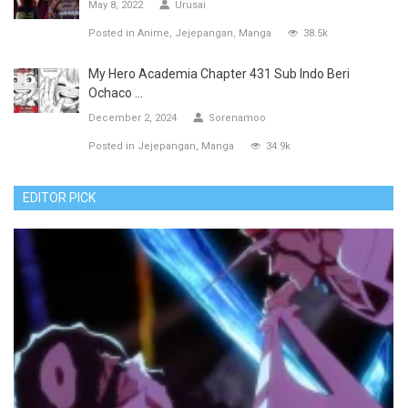
May 8, 2022
Urusai
Posted in
Anime
Jejepangan
Manga
38.5k
My Hero Academia Chapter 431 Sub Indo Beri
Ochaco ...
December 2, 2024
Sorenamoo
Posted in
Jejepangan
Manga
34.9k
EDITOR PICK