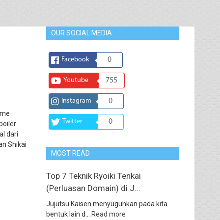
OUR SOCIAL MEDIA
Facebook
0
Youtube
755
Instagram
0
ime
Twitter
0
poiler
al dari
n Shikai
MOST READ
Top 7 Teknik Ryoiki Tenkai
(Perluasan Domain) di J...
Jujutsu Kaisen menyuguhkan pada kita
bentuk lain d...
Read more