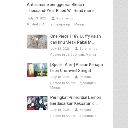
Antusiasme penggemar Bleach:
Thousand-Year Blood W...
Read more
July 13, 2026
Sorenamoo
Posted in
Anime
Jejepangan
Manga
One Piece 1189: Luffy Kalah
dari Imu Meski Pakai M...
July 13, 2026
Sorenamoo
Posted in
Jejepangan
Manga
[Spoiler Alert] Alasan Kenapa
Leon Cromwell Sangat...
July 18, 2026
Haibara
Posted in
Anime
Jejepangan
Manga
Peringkat Primordial Demon
Berdasarkan Kekuatan di...
July 18, 2026
Haibara
Posted in
Anime
Jejepangan