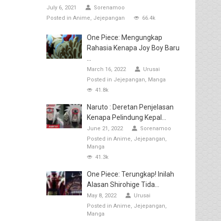
July 6, 2021
Sorenamoo
Posted in
Anime
Jejepangan
66.4k
One Piece: Mengungkap
Rahasia Kenapa Joy Boy Baru
...
March 16, 2022
Urusai
Posted in
Jejepangan
Manga
41.8k
Naruto : Deretan Penjelasan
Kenapa Pelindung Kepal...
June 21, 2022
Sorenamoo
Posted in
Anime
Jejepangan
Manga
41.3k
One Piece: Terungkap! Inilah
Alasan Shirohige Tida...
May 8, 2022
Urusai
Posted in
Anime
Jejepangan
Manga