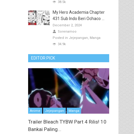
38.5k
My Hero Academia Chapter
431 Sub Indo Beri Ochaco ...
December 2, 2024
Sorenamoo
Posted in
Jejepangan
Manga
34.9k
EDITOR PICK
Anime
Jejepangan
Manga
Trailer Bleach TYBW Part 4 Rilis! 10
Bankai Paling...