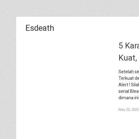
Esdeath
5 Kar
Kuat,
Setelah s
Terkuat de
Alert ! Si
serial Bl
dimana ini
May 25, 2021