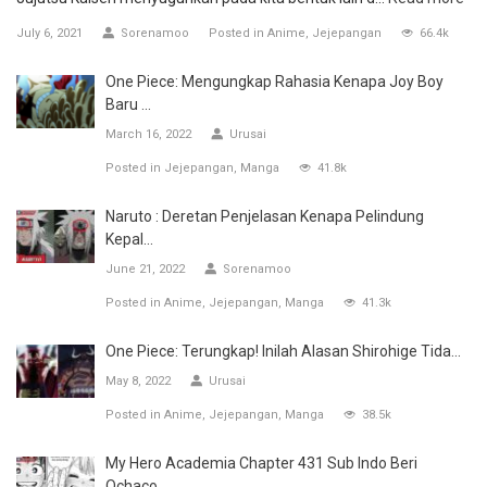
July 6, 2021
Sorenamoo
Posted in
Anime
Jejepangan
66.4k
One Piece: Mengungkap Rahasia Kenapa Joy Boy
Baru ...
March 16, 2022
Urusai
Posted in
Jejepangan
Manga
41.8k
Naruto : Deretan Penjelasan Kenapa Pelindung
Kepal...
June 21, 2022
Sorenamoo
Posted in
Anime
Jejepangan
Manga
41.3k
One Piece: Terungkap! Inilah Alasan Shirohige Tida...
May 8, 2022
Urusai
Posted in
Anime
Jejepangan
Manga
38.5k
My Hero Academia Chapter 431 Sub Indo Beri
Ochaco ...