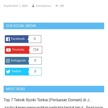
September 1, 2025
Sorenamoo
290
OUR SOCIAL MEDIA
Facebook
0
Youtube
754
Instagram
0
Twitter
0
MOST READ
Top 7 Teknik Ryoiki Tenkai (Perluasan Domain) di J...
Jujutsu Kaisen menyuguhkan pada kita bentuk lain d...
Read more