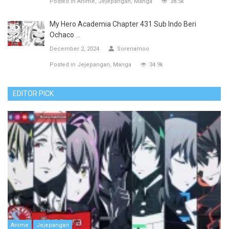
Posted in
Anime
Jejepangan
Manga
38.5k
My Hero Academia Chapter 431 Sub Indo Beri
Ochaco ...
December 2, 2024
Sorenamoo
Posted in
Jejepangan
Manga
34.9k
EDITOR PICK
Anime
Jejepangan