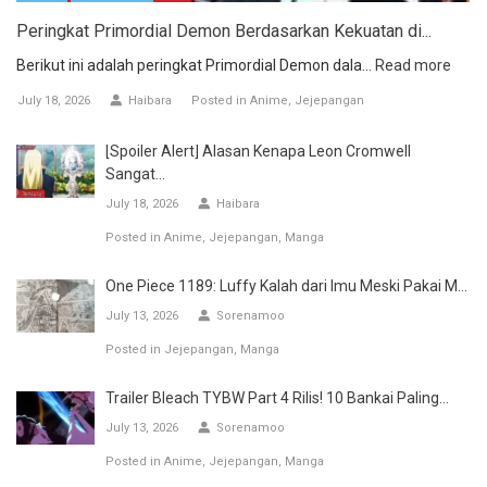
Peringkat Primordial Demon Berdasarkan Kekuatan di...
Berikut ini adalah peringkat Primordial Demon dala...
Read more
July 18, 2026
Haibara
Posted in
Anime
Jejepangan
[Spoiler Alert] Alasan Kenapa Leon Cromwell
Sangat...
July 18, 2026
Haibara
Posted in
Anime
Jejepangan
Manga
One Piece 1189: Luffy Kalah dari Imu Meski Pakai M...
July 13, 2026
Sorenamoo
Posted in
Jejepangan
Manga
Trailer Bleach TYBW Part 4 Rilis! 10 Bankai Paling...
July 13, 2026
Sorenamoo
Posted in
Anime
Jejepangan
Manga