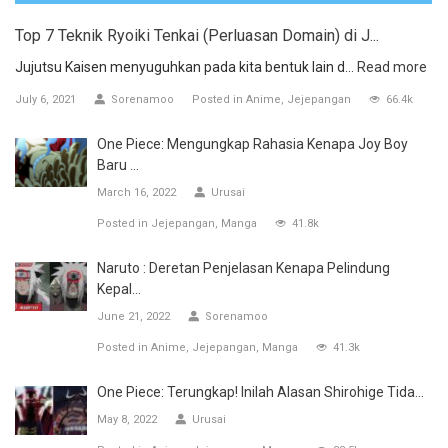
Top 7 Teknik Ryoiki Tenkai (Perluasan Domain) di J...
Jujutsu Kaisen menyuguhkan pada kita bentuk lain d...
Read more
July 6, 2021
Sorenamoo
Posted in
Anime
Jejepangan
66.4k
One Piece: Mengungkap Rahasia Kenapa Joy Boy
Baru ...
March 16, 2022
Urusai
Posted in
Jejepangan
Manga
41.8k
Naruto : Deretan Penjelasan Kenapa Pelindung
Kepal...
June 21, 2022
Sorenamoo
Posted in
Anime
Jejepangan
Manga
41.3k
One Piece: Terungkap! Inilah Alasan Shirohige Tida...
May 8, 2022
Urusai