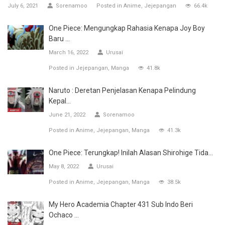
July 6, 2021
Sorenamoo
Posted in
Anime
Jejepangan
66.4k
One Piece: Mengungkap Rahasia Kenapa Joy Boy
Baru ...
March 16, 2022
Urusai
Posted in
Jejepangan
Manga
41.8k
Naruto : Deretan Penjelasan Kenapa Pelindung
Kepal...
June 21, 2022
Sorenamoo
Posted in
Anime
Jejepangan
Manga
41.3k
One Piece: Terungkap! Inilah Alasan Shirohige Tida...
May 8, 2022
Urusai
Posted in
Anime
Jejepangan
Manga
38.5k
My Hero Academia Chapter 431 Sub Indo Beri
Ochaco ...