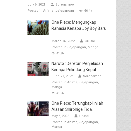
July 6, 2021
Sorenamoo
Posted in
Anime
Jejepangan
66.4k
One Piece: Mengungkap
Rahasia Kenapa Joy Boy Baru
...
March 16, 2022
Urusai
Posted in
Jejepangan
Manga
41.8k
Naruto : Deretan Penjelasan
Kenapa Pelindung Kepal...
June 21, 2022
Sorenamoo
Posted in
Anime
Jejepangan
Manga
41.3k
One Piece: Terungkap! Inilah
Alasan Shirohige Tida...
May 8, 2022
Urusai
Posted in
Anime
Jejepangan
Manga