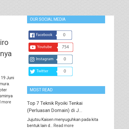
OUR SOCIAL MEDIA
Facebook
0
iro
Youtube
754
rnya
Instagram
0
Twitter
0
 19 Juni
amura.
pter
MOST READ
esminya
d more
Top 7 Teknik Ryoiki Tenkai
(Perluasan Domain) di J...
Jujutsu Kaisen menyuguhkan pada kita
bentuk lain d...
Read more