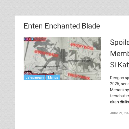
Enten Enchanted Blade
Spoil
Membu
Si Ka
Dengan spo
Jejepangan
Manga
2025, ser
Menarikny
tersebut 
akan diril
June 21, 20