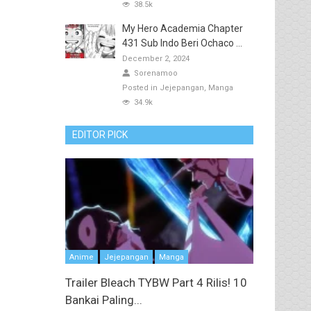
38.5k
My Hero Academia Chapter
431 Sub Indo Beri Ochaco ...
December 2, 2024
Sorenamoo
Posted in
Jejepangan
Manga
34.9k
EDITOR PICK
Anime
Jejepangan
Manga
Trailer Bleach TYBW Part 4 Rilis! 10
Bankai Paling...