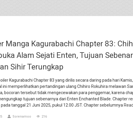
er Manga Kagurabachi Chapter 83: Chih
ka Alam Sejati Enten, Tujuan Sebena
tan Sihir Terungkap
iler Kagurabachi Chapter 83 yang dirilis secara daring pada hari Kamis,
ial ini memperlihatkan pertandingan ulang Chihiro Rokuhira melawan S
a, bocoran tersebut tidak mengecewakan para penggemar, karena cha
mengungkap tujuan sebenarnya dari Enten Enchanted Blade. Chapter r
is pada tanggal 21 Juni 2025, pukul 12.00 JST. Chapter sebelumnya
Rea
25
Sorenamoo
216