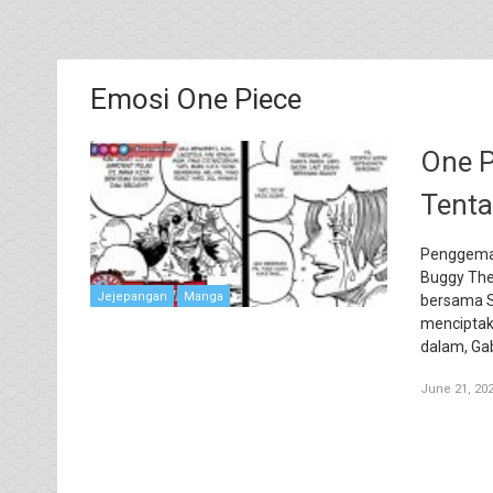
Emosi One Piece
One P
Tenta
Penggemar
Buggy The 
Jejepangan
Manga
bersama S
menciptak
dalam, Ga
June 21, 20