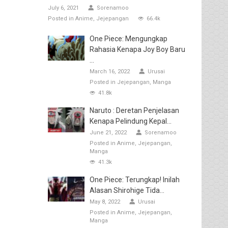
July 6, 2021
Sorenamoo
Posted in
Anime
Jejepangan
66.4k
One Piece: Mengungkap
Rahasia Kenapa Joy Boy Baru
...
March 16, 2022
Urusai
Posted in
Jejepangan
Manga
41.8k
Naruto : Deretan Penjelasan
Kenapa Pelindung Kepal...
June 21, 2022
Sorenamoo
Posted in
Anime
Jejepangan
Manga
41.3k
One Piece: Terungkap! Inilah
Alasan Shirohige Tida...
May 8, 2022
Urusai
Posted in
Anime
Jejepangan
Manga