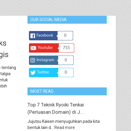
OUR SOCIAL MEDIA
Facebook
0
ks
Youtube
755
gis
Instagram
0
 tentang
Twitter
0
talgia
ntuk
ebih
MOST READ
Top 7 Teknik Ryoiki Tenkai
(Perluasan Domain) di J...
Jujutsu Kaisen menyuguhkan pada kita
bentuk lain d...
Read more