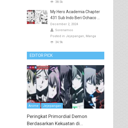
38.5k
My Hero Academia Chapter
431 Sub Indo Beri Ochaco ...
December 2, 2024
Sorenamoo
Posted in
Jejepangan
Manga
34.9k
EDITOR PICK
Anime
Jejepangan
Peringkat Primordial Demon
Berdasarkan Kekuatan di...