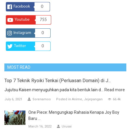
Facebook
0
Youtube
755
Instagram
0
Twitter
0
MOST READ
Top 7 Teknik Ryoiki Tenkai (Perluasan Domain) di J...
Jujutsu Kaisen menyuguhkan pada kita bentuk lain d...
Read more
July 6, 2021
Sorenamoo
Posted in
Anime
Jejepangan
66.4k
One Piece: Mengungkap Rahasia Kenapa Joy Boy
Baru ...
March 16, 2022
Urusai