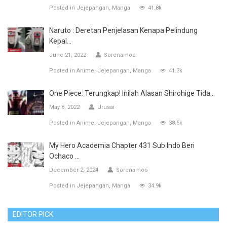
Posted in
Jejepangan
Manga
41.8k
Naruto : Deretan Penjelasan Kenapa Pelindung
Kepal...
June 21, 2022
Sorenamoo
Posted in
Anime
Jejepangan
Manga
41.3k
One Piece: Terungkap! Inilah Alasan Shirohige Tida...
May 8, 2022
Urusai
Posted in
Anime
Jejepangan
Manga
38.5k
My Hero Academia Chapter 431 Sub Indo Beri
Ochaco ...
December 2, 2024
Sorenamoo
Posted in
Jejepangan
Manga
34.9k
EDITOR PICK