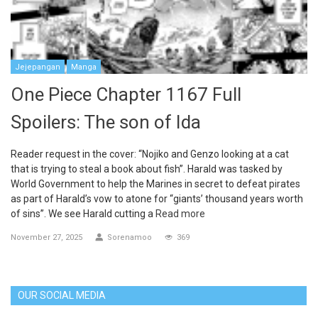
Jejepangan
Manga
One Piece Chapter 1167 Full
Spoilers: The son of Ida
Reader request in the cover: “Nojiko and Genzo looking at a cat
that is trying to steal a book about fish”. Harald was tasked by
World Government to help the Marines in secret to defeat pirates
as part of Harald’s vow to atone for “giants’ thousand years worth
of sins”. We see Harald cutting a
Read more
November 27, 2025
Sorenamoo
369
OUR SOCIAL MEDIA