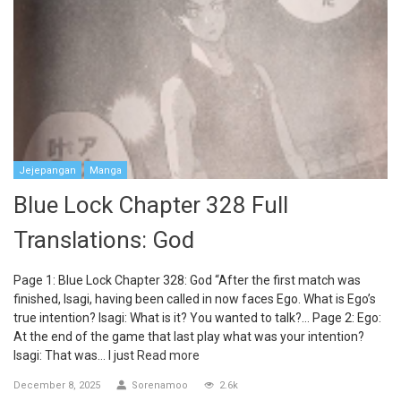
Jejepangan
Manga
Blue Lock Chapter 328 Full
Translations: God
Page 1: Blue Lock Chapter 328: God “After the first match was
finished, Isagi, having been called in now faces Ego. What is Ego’s
true intention? Isagi: What is it? You wanted to talk?… Page 2: Ego:
At the end of the game that last play what was your intention?
Isagi: That was… I just
Read more
December 8, 2025
Sorenamoo
2.6k