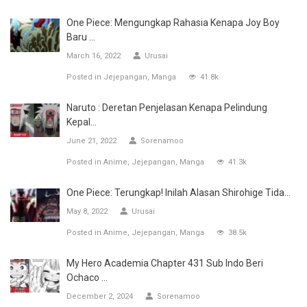
One Piece: Mengungkap Rahasia Kenapa Joy Boy
Baru ...
March 16, 2022
Urusai
Posted in
Jejepangan
Manga
41.8k
Naruto : Deretan Penjelasan Kenapa Pelindung
Kepal...
June 21, 2022
Sorenamoo
Posted in
Anime
Jejepangan
Manga
41.3k
One Piece: Terungkap! Inilah Alasan Shirohige Tida...
May 8, 2022
Urusai
Posted in
Anime
Jejepangan
Manga
38.5k
My Hero Academia Chapter 431 Sub Indo Beri
Ochaco ...
December 2, 2024
Sorenamoo