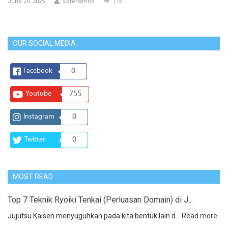
June 20, 2025
Sorenamoo
175
OUR SOCIAL MEDIA
Facebook
0
Youtube
755
Instagram
0
Twitter
0
MOST READ
Top 7 Teknik Ryoiki Tenkai (Perluasan Domain) di J...
Jujutsu Kaisen menyuguhkan pada kita bentuk lain d...
Read more