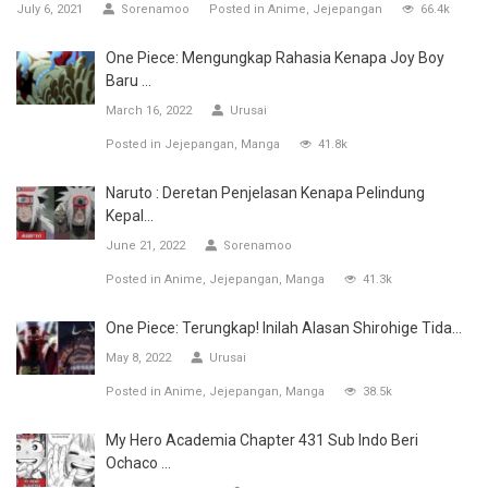
July 6, 2021
Sorenamoo
Posted in
Anime
Jejepangan
66.4k
One Piece: Mengungkap Rahasia Kenapa Joy Boy
Baru ...
March 16, 2022
Urusai
Posted in
Jejepangan
Manga
41.8k
Naruto : Deretan Penjelasan Kenapa Pelindung
Kepal...
June 21, 2022
Sorenamoo
Posted in
Anime
Jejepangan
Manga
41.3k
One Piece: Terungkap! Inilah Alasan Shirohige Tida...
May 8, 2022
Urusai
Posted in
Anime
Jejepangan
Manga
38.5k
My Hero Academia Chapter 431 Sub Indo Beri
Ochaco ...