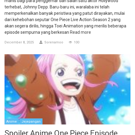
manis bagi para penggemar dan salah satu aktor Hollywood
terhebat, Johnny Depp. Baru-baru ini, waralaba ini telah
memperkenalkan banyak peristiwa yang patut dirayakan, mulai
dari kehebohan seputar One Piece Live Action Season 2 yang
akan segera dirilis, hingga Toei Animation yang merilis beberapa
episode sempurna yang berkesan
Read more
December 8, 2025
Sorenamoo
100
Anime
Jejepangan
Spoiler Anime One Piece Episode