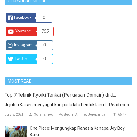
OUR SOCIAL MEDIA
Facebook
0
Youtube
755
Instagram
0
Twitter
0
MOST READ
Top 7 Teknik Ryoiki Tenkai (Perluasan Domain) di J...
Jujutsu Kaisen menyuguhkan pada kita bentuk lain d...
Read more
July 6, 2021
Sorenamoo
Posted in
Anime
Jejepangan
66.4k
One Piece: Mengungkap Rahasia Kenapa Joy Boy
Baru ...