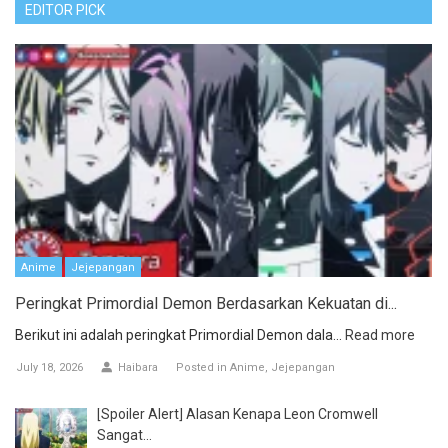
EDITOR PICK
Anime
Jejepangan
Peringkat Primordial Demon Berdasarkan Kekuatan di...
Berikut ini adalah peringkat Primordial Demon dala...
Read more
July 18, 2026
Haibara
Posted in
Anime
Jejepangan
[Spoiler Alert] Alasan Kenapa Leon Cromwell
Sangat...