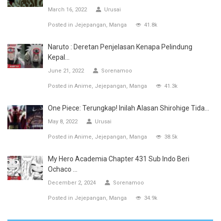
March 16, 2022
Urusai
Posted in
Jejepangan
Manga
41.8k
Naruto : Deretan Penjelasan Kenapa Pelindung
Kepal...
June 21, 2022
Sorenamoo
Posted in
Anime
Jejepangan
Manga
41.3k
One Piece: Terungkap! Inilah Alasan Shirohige Tida...
May 8, 2022
Urusai
Posted in
Anime
Jejepangan
Manga
38.5k
My Hero Academia Chapter 431 Sub Indo Beri
Ochaco ...
December 2, 2024
Sorenamoo
Posted in
Jejepangan
Manga
34.9k