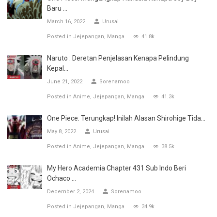
Baru ...
March 16, 2022
Urusai
Posted in
Jejepangan
Manga
41.8k
Naruto : Deretan Penjelasan Kenapa Pelindung
Kepal...
June 21, 2022
Sorenamoo
Posted in
Anime
Jejepangan
Manga
41.3k
One Piece: Terungkap! Inilah Alasan Shirohige Tida...
May 8, 2022
Urusai
Posted in
Anime
Jejepangan
Manga
38.5k
My Hero Academia Chapter 431 Sub Indo Beri
Ochaco ...
December 2, 2024
Sorenamoo
Posted in
Jejepangan
Manga
34.9k