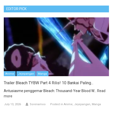
EDITOR PICK
Anime
Jejepangan
Manga
Trailer Bleach TYBW Part 4 Rilis! 10 Bankai Paling...
Antusiasme penggemar Bleach: Thousand-Year Blood W...
Read
more
July 13, 2026
Sorenamoo
Posted in
Anime
Jejepangan
Manga