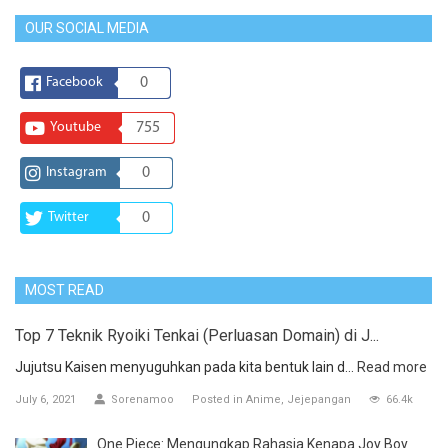
OUR SOCIAL MEDIA
Facebook
0
Youtube
755
Instagram
0
Twitter
0
MOST READ
Top 7 Teknik Ryoiki Tenkai (Perluasan Domain) di J...
Jujutsu Kaisen menyuguhkan pada kita bentuk lain d...
Read more
July 6, 2021
Sorenamoo
Posted in
Anime
Jejepangan
66.4k
One Piece: Mengungkap Rahasia Kenapa Joy Boy