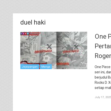
duel haki
One P
Perta
Roger
One Piece
Jejepangan
Manga
seri ini, 
berjudul B
Rocks D. 
setiap ma
July 17, 202