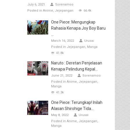
July 6, 2021
Sorenamoo
Posted in
Anime
Jejepangan
66.4k
One Piece: Mengungkap
Rahasia Kenapa Joy Boy Baru
...
March 16, 2022
Urusai
Posted in
Jejepangan
Manga
41.8k
Naruto : Deretan Penjelasan
Kenapa Pelindung Kepal...
June 21, 2022
Sorenamoo
Posted in
Anime
Jejepangan
Manga
41.3k
One Piece: Terungkap! Inilah
Alasan Shirohige Tida...
May 8, 2022
Urusai
Posted in
Anime
Jejepangan
Manga