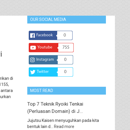
OUR SOCIAL MEDIA
Facebook
0
Youtube
755
i
Instagram
0
Twitter
0
ikan di
1155,
 antara
MOST READ
curkan
Top 7 Teknik Ryoiki Tenkai
(Perluasan Domain) di J...
Jujutsu Kaisen menyuguhkan pada kita
bentuk lain d...
Read more