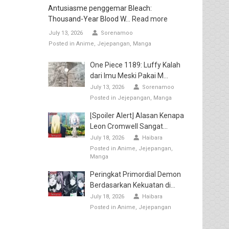
Antusiasme penggemar Bleach:
Thousand-Year Blood W...
Read more
July 13, 2026
Sorenamoo
Posted in
Anime
Jejepangan
Manga
One Piece 1189: Luffy Kalah
dari Imu Meski Pakai M...
July 13, 2026
Sorenamoo
Posted in
Jejepangan
Manga
[Spoiler Alert] Alasan Kenapa
Leon Cromwell Sangat...
July 18, 2026
Haibara
Posted in
Anime
Jejepangan
Manga
Peringkat Primordial Demon
Berdasarkan Kekuatan di...
July 18, 2026
Haibara
Posted in
Anime
Jejepangan