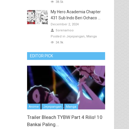
38.5k
My Hero Academia Chapter
431 Sub Indo Beri Ochaco ...
December 2, 2024
Sorenamoo
Posted in
Jejepangan
Manga
34.9k
EDITOR PICK
Anime
Jejepangan
Manga
Trailer Bleach TYBW Part 4 Rilis! 10
Bankai Paling...