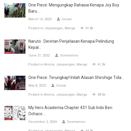
One Piece: Mengungkap Rahasia Kenapa Joy Boy
Baru ...
March 16, 2022
Urusai
Posted in
Jejepangan
Manga
41.8k
Naruto : Deretan Penjelasan Kenapa Pelindung
Kepal...
June 21, 2022
Sorenamoo
Posted in
Anime
Jejepangan
Manga
41.3k
One Piece: Terungkap! Inilah Alasan Shirohige Tida...
May 8, 2022
Urusai
Posted in
Anime
Jejepangan
Manga
38.5k
My Hero Academia Chapter 431 Sub Indo Beri
Ochaco ...
December 2, 2024
Sorenamoo
Posted in
Jejepangan
Manga
34.9k