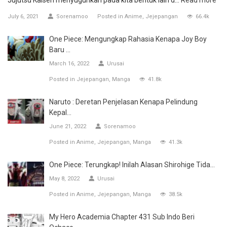
Jujutsu Kaisen menyuguhkan pada kita bentuk lain d...
Read more
July 6, 2021
Sorenamoo
Posted in
Anime
Jejepangan
66.4k
One Piece: Mengungkap Rahasia Kenapa Joy Boy
Baru ...
March 16, 2022
Urusai
Posted in
Jejepangan
Manga
41.8k
Naruto : Deretan Penjelasan Kenapa Pelindung
Kepal...
June 21, 2022
Sorenamoo
Posted in
Anime
Jejepangan
Manga
41.3k
One Piece: Terungkap! Inilah Alasan Shirohige Tida...
May 8, 2022
Urusai
Posted in
Anime
Jejepangan
Manga
38.5k
My Hero Academia Chapter 431 Sub Indo Beri