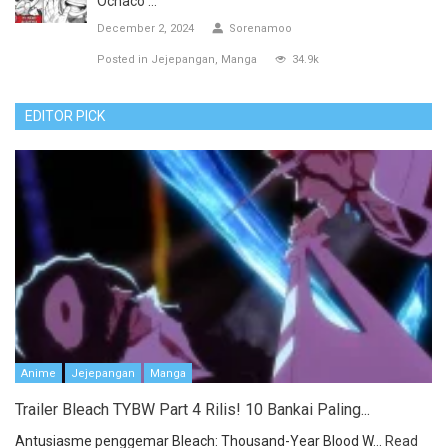
Ochaco ...
December 2, 2024
Sorenamoo
Posted in
Jejepangan
Manga
34.9k
EDITOR PICK
Anime
Jejepangan
Manga
Trailer Bleach TYBW Part 4 Rilis! 10 Bankai Paling...
Antusiasme penggemar Bleach: Thousand-Year Blood W...
Read