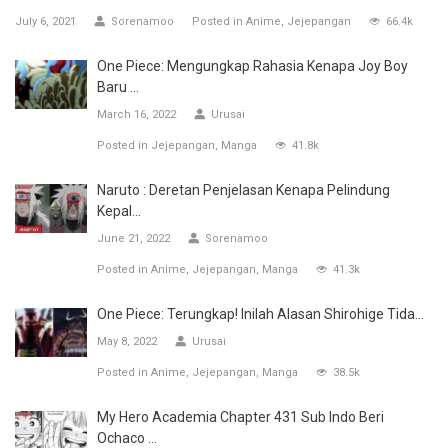
July 6, 2021
Sorenamoo
Posted in
Anime
Jejepangan
66.4k
One Piece: Mengungkap Rahasia Kenapa Joy Boy
Baru ...
March 16, 2022
Urusai
Posted in
Jejepangan
Manga
41.8k
Naruto : Deretan Penjelasan Kenapa Pelindung
Kepal...
June 21, 2022
Sorenamoo
Posted in
Anime
Jejepangan
Manga
41.3k
One Piece: Terungkap! Inilah Alasan Shirohige Tida...
May 8, 2022
Urusai
Posted in
Anime
Jejepangan
Manga
38.5k
My Hero Academia Chapter 431 Sub Indo Beri
Ochaco ...