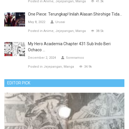
Posted in
Anime
Jejepangan
Manga
41.3k
One Piece: Terungkap! Inilah Alasan Shirohige Tida...
May 8, 2022
Urusai
Posted in
Anime
Jejepangan
Manga
38.5k
My Hero Academia Chapter 431 Sub Indo Beri
Ochaco ...
December 2, 2024
Sorenamoo
Posted in
Jejepangan
Manga
34.9k
EDITOR PICK