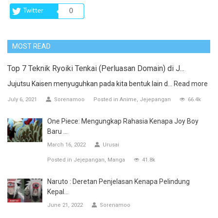
Twitter
0
MOST READ
Top 7 Teknik Ryoiki Tenkai (Perluasan Domain) di J...
Jujutsu Kaisen menyuguhkan pada kita bentuk lain d...
Read more
July 6, 2021
Sorenamoo
Posted in
Anime
Jejepangan
66.4k
One Piece: Mengungkap Rahasia Kenapa Joy Boy
Baru ...
March 16, 2022
Urusai
Posted in
Jejepangan
Manga
41.8k
Naruto : Deretan Penjelasan Kenapa Pelindung
Kepal...
June 21, 2022
Sorenamoo