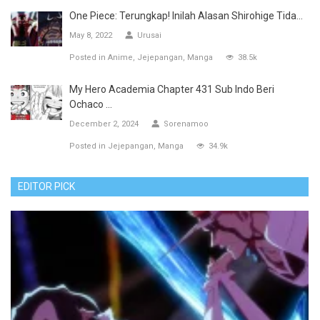
One Piece: Terungkap! Inilah Alasan Shirohige Tida...
May 8, 2022
Urusai
Posted in
Anime
Jejepangan
Manga
38.5k
My Hero Academia Chapter 431 Sub Indo Beri
Ochaco ...
December 2, 2024
Sorenamoo
Posted in
Jejepangan
Manga
34.9k
EDITOR PICK