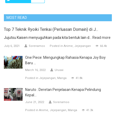
MOST READ
Top 7 Teknik Ryoiki Tenkai (Perluasan Domain) di J...
Jujutsu Kaisen menyuguhkan pada kita bentuk lain d...
Read more
July 6, 2021
Sorenamoo
Posted in
Anime
Jejepangan
66.4k
One Piece: Mengungkap Rahasia Kenapa Joy Boy
Baru ...
March 16, 2022
Urusai
Posted in
Jejepangan
Manga
41.8k
Naruto : Deretan Penjelasan Kenapa Pelindung
Kepal...
June 21, 2022
Sorenamoo
Posted in
Anime
Jejepangan
Manga
41.3k