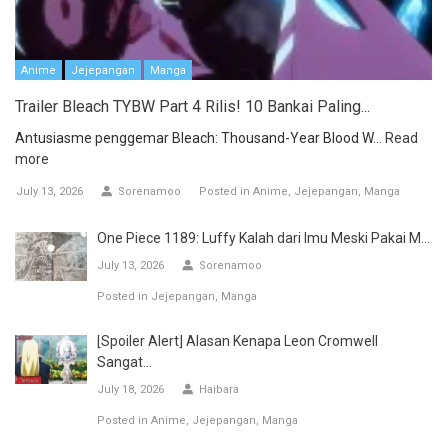
Anime
Jejepangan
Manga
Trailer Bleach TYBW Part 4 Rilis! 10 Bankai Paling...
Antusiasme penggemar Bleach: Thousand-Year Blood W...
Read
more
July 13, 2026
Sorenamoo
Posted in
Anime
Jejepangan
Manga
One Piece 1189: Luffy Kalah dari Imu Meski Pakai M...
July 13, 2026
Sorenamoo
Posted in
Jejepangan
Manga
[Spoiler Alert] Alasan Kenapa Leon Cromwell
Sangat...
July 18, 2026
Haibara
Posted in
Anime
Jejepangan
Manga