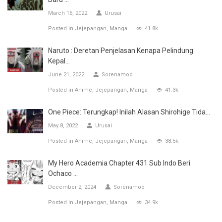
March 16, 2022
Urusai
Posted in
Jejepangan
Manga
41.8k
Naruto : Deretan Penjelasan Kenapa Pelindung
Kepal...
June 21, 2022
Sorenamoo
Posted in
Anime
Jejepangan
Manga
41.3k
One Piece: Terungkap! Inilah Alasan Shirohige Tida...
May 8, 2022
Urusai
Posted in
Anime
Jejepangan
Manga
38.5k
My Hero Academia Chapter 431 Sub Indo Beri
Ochaco ...
December 2, 2024
Sorenamoo
Posted in
Jejepangan
Manga
34.9k