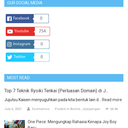
OUR SOCIAL MEDIA
Facebook
0
Youtube
754
Instagram
0
Twitter
0
MOST READ
Top 7 Teknik Ryoiki Tenkai (Perluasan Domain) di J...
Jujutsu Kaisen menyuguhkan pada kita bentuk lain d...
Read more
July 6, 2021
Sorenamoo
Posted in
Anime
Jejepangan
66.4k
One Piece: Mengungkap Rahasia Kenapa Joy Boy
Baru ...