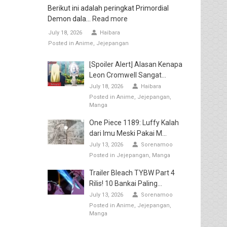
Berikut ini adalah peringkat Primordial
Demon dala...
Read more
July 18, 2026
Haibara
Posted in
Anime
Jejepangan
[Spoiler Alert] Alasan Kenapa
Leon Cromwell Sangat...
July 18, 2026
Haibara
Posted in
Anime
Jejepangan
Manga
One Piece 1189: Luffy Kalah
dari Imu Meski Pakai M...
July 13, 2026
Sorenamoo
Posted in
Jejepangan
Manga
Trailer Bleach TYBW Part 4
Rilis! 10 Bankai Paling...
July 13, 2026
Sorenamoo
Posted in
Anime
Jejepangan
Manga