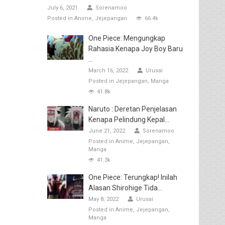
July 6, 2021
Sorenamoo
Posted in
Anime
Jejepangan
66.4k
One Piece: Mengungkap
Rahasia Kenapa Joy Boy Baru
...
March 16, 2022
Urusai
Posted in
Jejepangan
Manga
41.8k
Naruto : Deretan Penjelasan
Kenapa Pelindung Kepal...
June 21, 2022
Sorenamoo
Posted in
Anime
Jejepangan
Manga
41.3k
One Piece: Terungkap! Inilah
Alasan Shirohige Tida...
May 8, 2022
Urusai
Posted in
Anime
Jejepangan
Manga