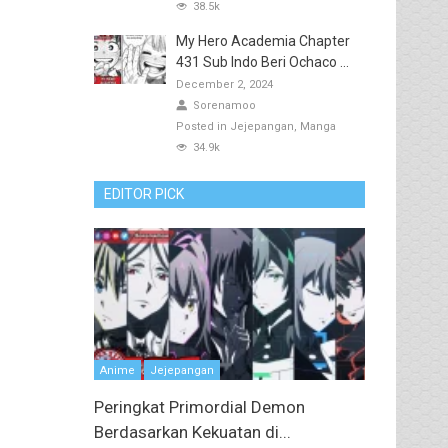
38.5k
My Hero Academia Chapter
431 Sub Indo Beri Ochaco ...
December 2, 2024
Sorenamoo
Posted in
Jejepangan
Manga
34.9k
EDITOR PICK
Anime
Jejepangan
Peringkat Primordial Demon
Berdasarkan Kekuatan di...