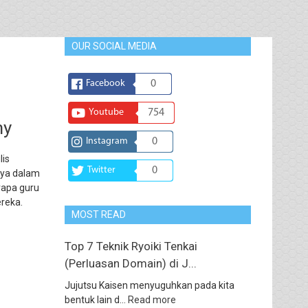
OUR SOCIAL MEDIA
Facebook
0
Youtube
754
my
Instagram
0
lis
Twitter
0
nya dalam
erapa guru
reka.
MOST READ
Top 7 Teknik Ryoiki Tenkai
(Perluasan Domain) di J...
Jujutsu Kaisen menyuguhkan pada kita
bentuk lain d...
Read more