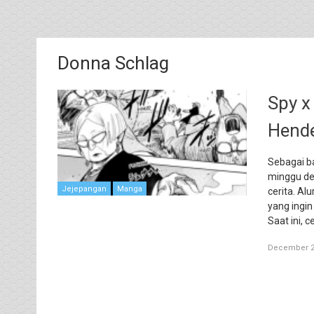
Donna Schlag
Spy x
Hende
Sebagai ba
minggu de
Jejepangan
Manga
cerita. Al
yang ingi
Saat ini, c
December 2