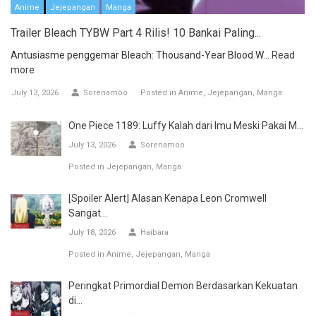
Anime
Jejepangan
Manga
Trailer Bleach TYBW Part 4 Rilis! 10 Bankai Paling...
Antusiasme penggemar Bleach: Thousand-Year Blood W...
Read
more
July 13, 2026
Sorenamoo
Posted in
Anime
Jejepangan
Manga
One Piece 1189: Luffy Kalah dari Imu Meski Pakai M...
July 13, 2026
Sorenamoo
Posted in
Jejepangan
Manga
[Spoiler Alert] Alasan Kenapa Leon Cromwell
Sangat...
July 18, 2026
Haibara
Posted in
Anime
Jejepangan
Manga
Peringkat Primordial Demon Berdasarkan Kekuatan
di...