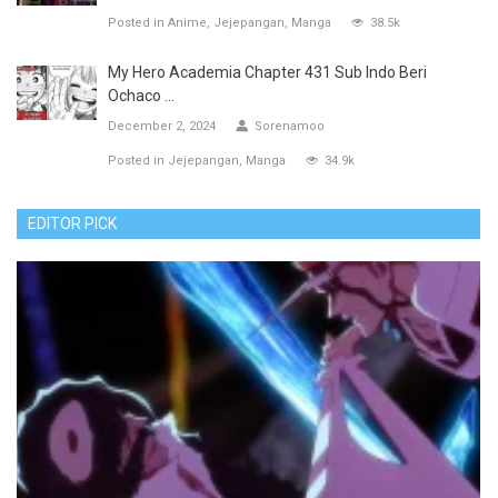
Posted in
Anime
Jejepangan
Manga
38.5k
My Hero Academia Chapter 431 Sub Indo Beri
Ochaco ...
December 2, 2024
Sorenamoo
Posted in
Jejepangan
Manga
34.9k
EDITOR PICK