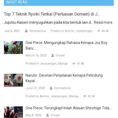
MOST READ
Top 7 Teknik Ryoiki Tenkai (Perluasan Domain) di J...
Jujutsu Kaisen menyuguhkan pada kita bentuk lain d...
Read more
July 6, 2021
Sorenamoo
Posted in
Anime
Jejepangan
66.4k
One Piece: Mengungkap Rahasia Kenapa Joy Boy
Baru ...
March 16, 2022
Urusai
Posted in
Jejepangan
Manga
41.8k
Naruto : Deretan Penjelasan Kenapa Pelindung
Kepal...
June 21, 2022
Sorenamoo
Posted in
Anime
Jejepangan
Manga
41.3k
One Piece: Terungkap! Inilah Alasan Shirohige Tida...
May 8, 2022
Urusai