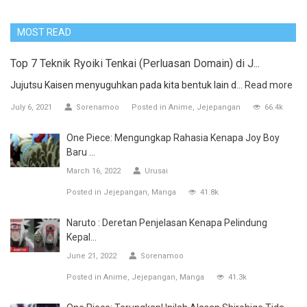
MOST READ
Top 7 Teknik Ryoiki Tenkai (Perluasan Domain) di J...
Jujutsu Kaisen menyuguhkan pada kita bentuk lain d...
Read more
July 6, 2021
Sorenamoo
Posted in
Anime
Jejepangan
66.4k
One Piece: Mengungkap Rahasia Kenapa Joy Boy
Baru ...
March 16, 2022
Urusai
Posted in
Jejepangan
Manga
41.8k
Naruto : Deretan Penjelasan Kenapa Pelindung
Kepal...
June 21, 2022
Sorenamoo
Posted in
Anime
Jejepangan
Manga
41.3k