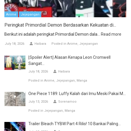
Anime
Jejepangan
Peringkat Primordial Demon Berdasarkan Kekuatan di...
Berikut ini adalah peringkat Primordial Demon dala...
Read more
July 18, 2026
Haibara
Posted in
Anime
Jejepangan
[Spoiler Alert] Alasan Kenapa Leon Cromwell
Sangat...
July 18, 2026
Haibara
Posted in
Anime
Jejepangan
Manga
One Piece 1189: Luffy Kalah dari Imu Meski Pakai M...
July 13, 2026
Sorenamoo
Posted in
Jejepangan
Manga
Trailer Bleach TYBW Part 4 Rilis! 10 Bankai Paling...