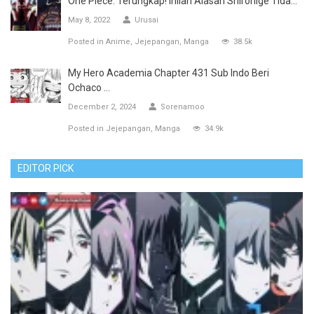
One Piece: Terungkap! Inilah Alasan Shirohige Tida...
May 8, 2022
Urusai
Posted in
Anime
Jejepangan
Manga
38.5k
My Hero Academia Chapter 431 Sub Indo Beri
Ochaco ...
December 2, 2024
Sorenamoo
Posted in
Jejepangan
Manga
34.9k
EDITOR PICK