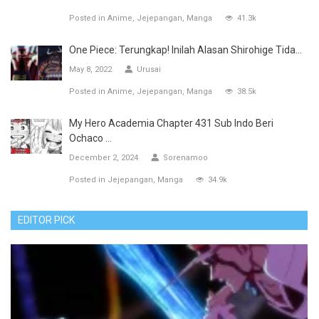
Posted in
Anime
Jejepangan
Manga
41.3k
One Piece: Terungkap! Inilah Alasan Shirohige Tida...
May 8, 2022
Urusai
Posted in
Anime
Jejepangan
Manga
38.5k
My Hero Academia Chapter 431 Sub Indo Beri
Ochaco ...
December 2, 2024
Sorenamoo
Posted in
Jejepangan
Manga
34.9k
EDITOR PICK