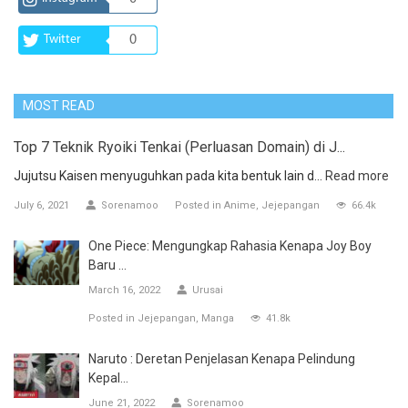
Twitter
0
MOST READ
Top 7 Teknik Ryoiki Tenkai (Perluasan Domain) di J...
Jujutsu Kaisen menyuguhkan pada kita bentuk lain d...
Read more
July 6, 2021
Sorenamoo
Posted in
Anime
Jejepangan
66.4k
One Piece: Mengungkap Rahasia Kenapa Joy Boy
Baru ...
March 16, 2022
Urusai
Posted in
Jejepangan
Manga
41.8k
Naruto : Deretan Penjelasan Kenapa Pelindung
Kepal...
June 21, 2022
Sorenamoo