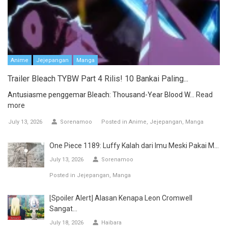
Anime
Jejepangan
Manga
Trailer Bleach TYBW Part 4 Rilis! 10 Bankai Paling...
Antusiasme penggemar Bleach: Thousand-Year Blood W...
Read
more
July 13, 2026
Sorenamoo
Posted in
Anime
Jejepangan
Manga
One Piece 1189: Luffy Kalah dari Imu Meski Pakai M...
July 13, 2026
Sorenamoo
Posted in
Jejepangan
Manga
[Spoiler Alert] Alasan Kenapa Leon Cromwell
Sangat...
July 18, 2026
Haibara