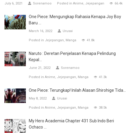
July 6, 2021
Sorenamoo
Posted in
Anime
Jejepangan
66.4k
One Piece: Mengungkap Rahasia Kenapa Joy Boy
Baru ...
March 16, 2022
Urusai
Posted in
Jejepangan
Manga
41.8k
Naruto : Deretan Penjelasan Kenapa Pelindung
Kepal...
June 21, 2022
Sorenamoo
Posted in
Anime
Jejepangan
Manga
41.3k
One Piece: Terungkap! Inilah Alasan Shirohige Tida...
May 8, 2022
Urusai
Posted in
Anime
Jejepangan
Manga
38.5k
My Hero Academia Chapter 431 Sub Indo Beri
Ochaco ...