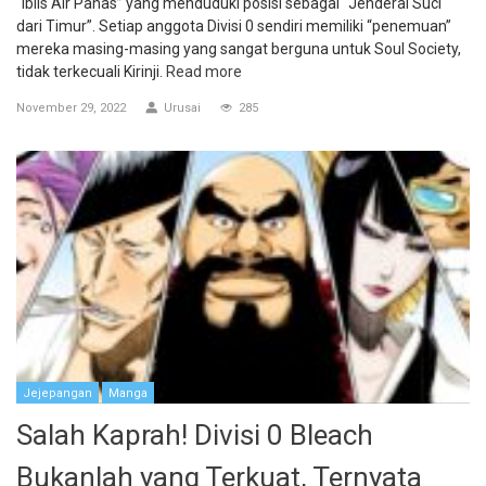
“Iblis Air Panas” yang menduduki posisi sebagai “Jenderal Suci
dari Timur”. Setiap anggota Divisi 0 sendiri memiliki “penemuan”
mereka masing-masing yang sangat berguna untuk Soul Society,
tidak terkecuali Kirinji.
Read more
November 29, 2022
Urusai
285
Jejepangan
Manga
Salah Kaprah! Divisi 0 Bleach
Bukanlah yang Terkuat, Ternyata