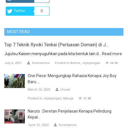
Twitter
0
MOST READ
Top 7 Teknik Ryoiki Tenkai (Perluasan Domain) di J...
Jujutsu Kaisen menyuguhkan pada kita bentuk lain d...
Read more
July 6, 2021
Sorenamoo
Posted in
Anime
Jejepangan
66.4k
One Piece: Mengungkap Rahasia Kenapa Joy Boy
Baru ...
March 16, 2022
Urusai
Posted in
Jejepangan
Manga
41.8k
Naruto : Deretan Penjelasan Kenapa Pelindung
Kepal...
June 21, 2022
Sorenamoo