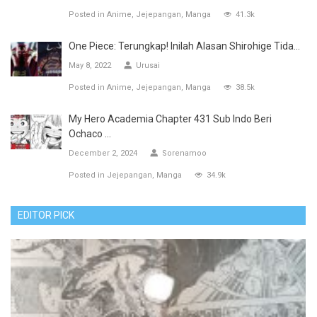
Posted in
Anime
Jejepangan
Manga
41.3k
One Piece: Terungkap! Inilah Alasan Shirohige Tida...
May 8, 2022
Urusai
Posted in
Anime
Jejepangan
Manga
38.5k
My Hero Academia Chapter 431 Sub Indo Beri
Ochaco ...
December 2, 2024
Sorenamoo
Posted in
Jejepangan
Manga
34.9k
EDITOR PICK