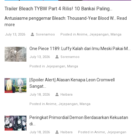
Trailer Bleach TYBW Part 4 Rilis! 10 Bankai Paling...
Antusiasme penggemar Bleach: Thousand-Year Blood W...
Read
more
July 13, 2026
Sorenamoo
Posted in
Anime
Jejepangan
Manga
One Piece 1189: Luffy Kalah dari Imu Meski Pakai M...
July 13, 2026
Sorenamoo
Posted in
Jejepangan
Manga
[Spoiler Alert] Alasan Kenapa Leon Cromwell
Sangat...
July 18, 2026
Haibara
Posted in
Anime
Jejepangan
Manga
Peringkat Primordial Demon Berdasarkan Kekuatan
di...
July 18, 2026
Haibara
Posted in
Anime
Jejepangan