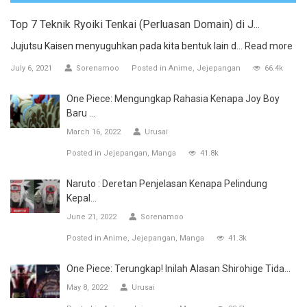
Top 7 Teknik Ryoiki Tenkai (Perluasan Domain) di J...
Jujutsu Kaisen menyuguhkan pada kita bentuk lain d...
Read more
July 6, 2021
Sorenamoo
Posted in
Anime
Jejepangan
66.4k
One Piece: Mengungkap Rahasia Kenapa Joy Boy
Baru ...
March 16, 2022
Urusai
Posted in
Jejepangan
Manga
41.8k
Naruto : Deretan Penjelasan Kenapa Pelindung
Kepal...
June 21, 2022
Sorenamoo
Posted in
Anime
Jejepangan
Manga
41.3k
One Piece: Terungkap! Inilah Alasan Shirohige Tida...
May 8, 2022
Urusai