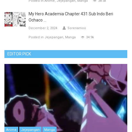
Posted in
Anime
Jejepangan
Manga
38.5k
My Hero Academia Chapter 431 Sub Indo Beri
Ochaco ...
December 2, 2024
Sorenamoo
Posted in
Jejepangan
Manga
34.9k
EDITOR PICK
Anime
Jejepangan
Manga