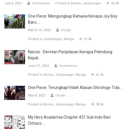
July 6, 2021
Sorenamoo
Posted in
Anime
Jejepangan
66.4k
One Piece: Mengungkap Rahasia Kenapa Joy Boy
Baru ...
March 16, 2022
Urusai
Posted in
Jejepangan
Manga
41.8k
Naruto : Deretan Penjelasan Kenapa Pelindung
Kepal...
June 21, 2022
Sorenamoo
Posted in
Anime
Jejepangan
Manga
41.3k
One Piece: Terungkap! Inilah Alasan Shirohige Tida...
May 8, 2022
Urusai
Posted in
Anime
Jejepangan
Manga
38.5k
My Hero Academia Chapter 431 Sub Indo Beri
Ochaco ...