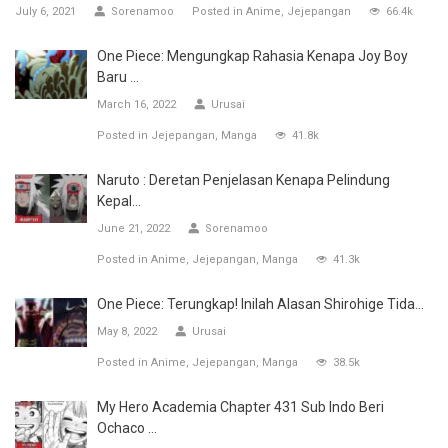
July 6, 2021
Sorenamoo
Posted in
Anime
Jejepangan
66.4k
One Piece: Mengungkap Rahasia Kenapa Joy Boy
Baru ...
March 16, 2022
Urusai
Posted in
Jejepangan
Manga
41.8k
Naruto : Deretan Penjelasan Kenapa Pelindung
Kepal...
June 21, 2022
Sorenamoo
Posted in
Anime
Jejepangan
Manga
41.3k
One Piece: Terungkap! Inilah Alasan Shirohige Tida...
May 8, 2022
Urusai
Posted in
Anime
Jejepangan
Manga
38.5k
My Hero Academia Chapter 431 Sub Indo Beri
Ochaco ...