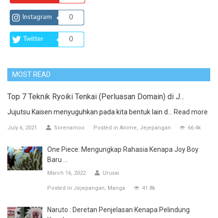
Instagram
0
Twitter
0
MOST READ
Top 7 Teknik Ryoiki Tenkai (Perluasan Domain) di J...
Jujutsu Kaisen menyuguhkan pada kita bentuk lain d...
Read more
July 6, 2021
Sorenamoo
Posted in
Anime
Jejepangan
66.4k
One Piece: Mengungkap Rahasia Kenapa Joy Boy
Baru ...
March 16, 2022
Urusai
Posted in
Jejepangan
Manga
41.8k
Naruto : Deretan Penjelasan Kenapa Pelindung