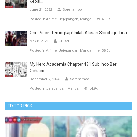
Kepal...
June 21, 2022
Sorenamoo
Posted in
Anime
Jejepangan
Manga
41.3k
One Piece: Terungkap! Inilah Alasan Shirohige Tida...
May 8, 2022
Urusai
Posted in
Anime
Jejepangan
Manga
38.5k
My Hero Academia Chapter 431 Sub Indo Beri
Ochaco ...
December 2, 2024
Sorenamoo
Posted in
Jejepangan
Manga
34.9k
EDITOR PICK