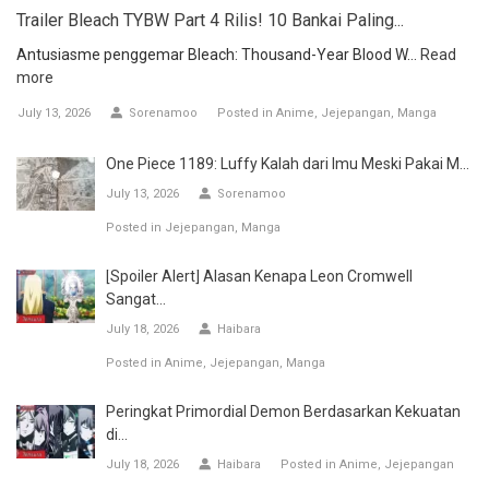
Trailer Bleach TYBW Part 4 Rilis! 10 Bankai Paling...
Antusiasme penggemar Bleach: Thousand-Year Blood W...
Read
more
July 13, 2026
Sorenamoo
Posted in
Anime
Jejepangan
Manga
One Piece 1189: Luffy Kalah dari Imu Meski Pakai M...
July 13, 2026
Sorenamoo
Posted in
Jejepangan
Manga
[Spoiler Alert] Alasan Kenapa Leon Cromwell
Sangat...
July 18, 2026
Haibara
Posted in
Anime
Jejepangan
Manga
Peringkat Primordial Demon Berdasarkan Kekuatan
di...
July 18, 2026
Haibara
Posted in
Anime
Jejepangan