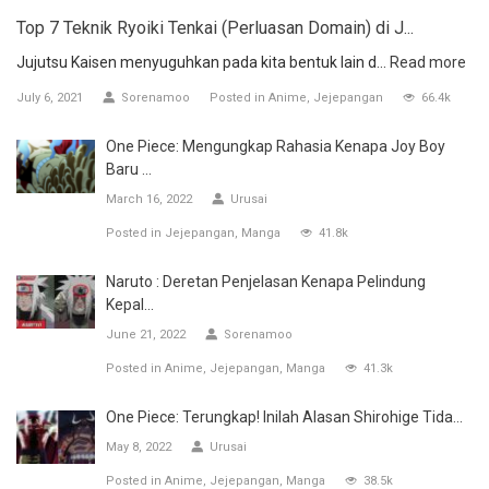
Top 7 Teknik Ryoiki Tenkai (Perluasan Domain) di J...
Jujutsu Kaisen menyuguhkan pada kita bentuk lain d...
Read more
July 6, 2021
Sorenamoo
Posted in
Anime
Jejepangan
66.4k
One Piece: Mengungkap Rahasia Kenapa Joy Boy
Baru ...
March 16, 2022
Urusai
Posted in
Jejepangan
Manga
41.8k
Naruto : Deretan Penjelasan Kenapa Pelindung
Kepal...
June 21, 2022
Sorenamoo
Posted in
Anime
Jejepangan
Manga
41.3k
One Piece: Terungkap! Inilah Alasan Shirohige Tida...
May 8, 2022
Urusai
Posted in
Anime
Jejepangan
Manga
38.5k