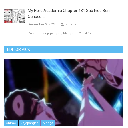
My Hero Academia Chapter 431 Sub Indo Beri
Ochaco ...
December 2, 2024
Sorenamoo
Posted in
Jejepangan
Manga
34.9k
EDITOR PICK
Anime
Jejepangan
Manga