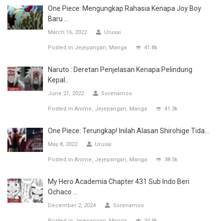
One Piece: Mengungkap Rahasia Kenapa Joy Boy
Baru ...
March 16, 2022
Urusai
Posted in
Jejepangan
Manga
41.8k
Naruto : Deretan Penjelasan Kenapa Pelindung
Kepal...
June 21, 2022
Sorenamoo
Posted in
Anime
Jejepangan
Manga
41.3k
One Piece: Terungkap! Inilah Alasan Shirohige Tida...
May 8, 2022
Urusai
Posted in
Anime
Jejepangan
Manga
38.5k
My Hero Academia Chapter 431 Sub Indo Beri
Ochaco ...
December 2, 2024
Sorenamoo
Posted in
Jejepangan
Manga
34.9k