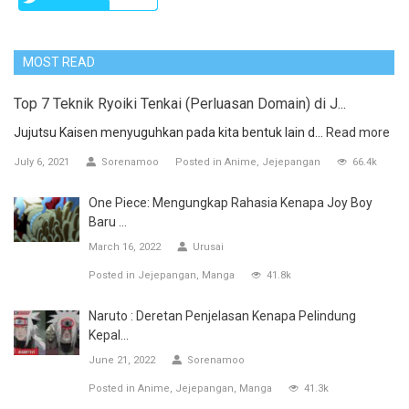
MOST READ
Top 7 Teknik Ryoiki Tenkai (Perluasan Domain) di J...
Jujutsu Kaisen menyuguhkan pada kita bentuk lain d...
Read more
July 6, 2021
Sorenamoo
Posted in
Anime
Jejepangan
66.4k
One Piece: Mengungkap Rahasia Kenapa Joy Boy
Baru ...
March 16, 2022
Urusai
Posted in
Jejepangan
Manga
41.8k
Naruto : Deretan Penjelasan Kenapa Pelindung
Kepal...
June 21, 2022
Sorenamoo
Posted in
Anime
Jejepangan
Manga
41.3k