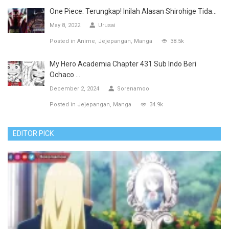
One Piece: Terungkap! Inilah Alasan Shirohige Tida...
May 8, 2022
Urusai
Posted in
Anime
Jejepangan
Manga
38.5k
My Hero Academia Chapter 431 Sub Indo Beri
Ochaco ...
December 2, 2024
Sorenamoo
Posted in
Jejepangan
Manga
34.9k
EDITOR PICK