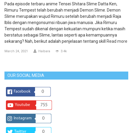
Pada episode terbaru anime Tensei Shitara Slime Datta Ken,
Rimuru Tempest telah berubah menjadi Demon Slime. Demon
Slime merupakan wujud Rimuru setelah berubah menjadi Raja
Iblis dengan mengonsumsi ribuan jiwa manusia. Jika Rimuru
Tempest sudah dikenal dengan kekuatan mumpuni ketika masih
berstatus sebagai Slime, lantas seperti apa kemampuannya
sekarang? Nah, berikut adalah penjelasan tentang skill
Read more
March 24, 2021
Haibara
3.4k
OUR SOCIAL MEDIA
Facebook
0
Youtube
755
Instagram
0
Twitter
0