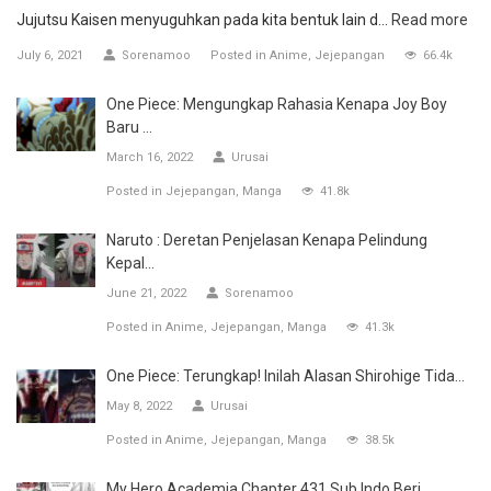
Jujutsu Kaisen menyuguhkan pada kita bentuk lain d...
Read more
July 6, 2021
Sorenamoo
Posted in
Anime
Jejepangan
66.4k
One Piece: Mengungkap Rahasia Kenapa Joy Boy
Baru ...
March 16, 2022
Urusai
Posted in
Jejepangan
Manga
41.8k
Naruto : Deretan Penjelasan Kenapa Pelindung
Kepal...
June 21, 2022
Sorenamoo
Posted in
Anime
Jejepangan
Manga
41.3k
One Piece: Terungkap! Inilah Alasan Shirohige Tida...
May 8, 2022
Urusai
Posted in
Anime
Jejepangan
Manga
38.5k
My Hero Academia Chapter 431 Sub Indo Beri