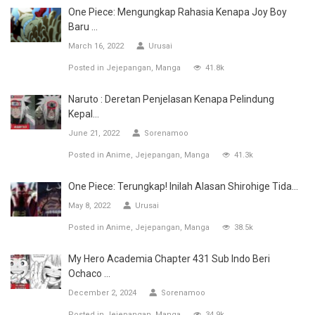
One Piece: Mengungkap Rahasia Kenapa Joy Boy
Baru ...
March 16, 2022
Urusai
Posted in
Jejepangan
Manga
41.8k
Naruto : Deretan Penjelasan Kenapa Pelindung
Kepal...
June 21, 2022
Sorenamoo
Posted in
Anime
Jejepangan
Manga
41.3k
One Piece: Terungkap! Inilah Alasan Shirohige Tida...
May 8, 2022
Urusai
Posted in
Anime
Jejepangan
Manga
38.5k
My Hero Academia Chapter 431 Sub Indo Beri
Ochaco ...
December 2, 2024
Sorenamoo
Posted in
Jejepangan
Manga
34.9k