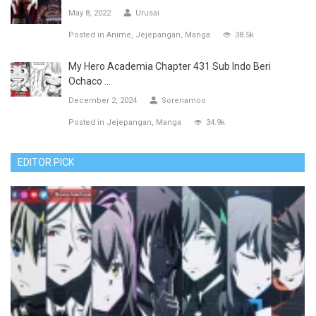
May 8, 2022
Urusai
Posted in
Anime
Jejepangan
Manga
38.5k
My Hero Academia Chapter 431 Sub Indo Beri
Ochaco ...
December 2, 2024
Sorenamoo
Posted in
Jejepangan
Manga
34.9k
EDITOR PICK