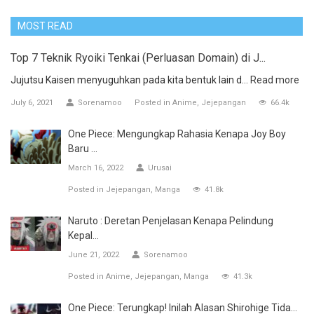
MOST READ
Top 7 Teknik Ryoiki Tenkai (Perluasan Domain) di J...
Jujutsu Kaisen menyuguhkan pada kita bentuk lain d...
Read more
July 6, 2021
Sorenamoo
Posted in
Anime
Jejepangan
66.4k
One Piece: Mengungkap Rahasia Kenapa Joy Boy
Baru ...
March 16, 2022
Urusai
Posted in
Jejepangan
Manga
41.8k
Naruto : Deretan Penjelasan Kenapa Pelindung
Kepal...
June 21, 2022
Sorenamoo
Posted in
Anime
Jejepangan
Manga
41.3k
One Piece: Terungkap! Inilah Alasan Shirohige Tida...