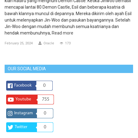
klan Radiru yang menghuni Demon Castle. Ketika Jinwoo berhasil
mencapai lantai 80 Demon Castle, Esil dan beberapa ksatria di
bawah klannya muncul di depannya. Mereka dikirim oleh ayah Esil
untuk melenyapkan Jin-Woo dan pasukan bayangannya. Setelah
Jin-Woo dengan mudah membunuh semua ksatrianya dan
hendak membunuhnya,
Read more
February 25, 2024
Oracle
173
OUR SOCIAL MEDIA
Facebook
0
Youtube
755
Instagram
0
Twitter
0