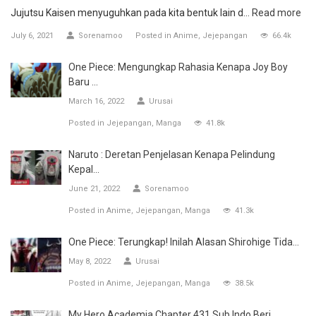
Jujutsu Kaisen menyuguhkan pada kita bentuk lain d...
Read more
July 6, 2021
Sorenamoo
Posted in
Anime
Jejepangan
66.4k
One Piece: Mengungkap Rahasia Kenapa Joy Boy
Baru ...
March 16, 2022
Urusai
Posted in
Jejepangan
Manga
41.8k
Naruto : Deretan Penjelasan Kenapa Pelindung
Kepal...
June 21, 2022
Sorenamoo
Posted in
Anime
Jejepangan
Manga
41.3k
One Piece: Terungkap! Inilah Alasan Shirohige Tida...
May 8, 2022
Urusai
Posted in
Anime
Jejepangan
Manga
38.5k
My Hero Academia Chapter 431 Sub Indo Beri